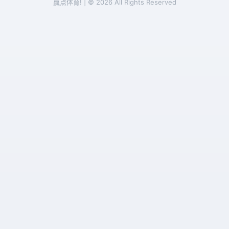
赢点体育! | © 2026 All Rights Reserved